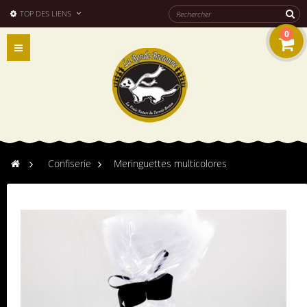
TOP DES LIENS
0
Navigation
bascule
>
Confiserie
>
Meringuettes multicolores