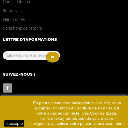
Nous contacter
Retours
Plan d'accès
Conditions de retours
LETTRE D'INFORMATIONS
SUIVEZ-NOUS !
En poursuivant votre navigation sur ce site, vous
accepter l’utilisation et l'écriture de Cookies sur
votre appareil connecté. Ces Cookies (petits
fichiers texte) permettent de suivre votre
2022 © La ronde Bretonne
Site Réalisé par
Dallan
J'accepte
navigation, actualiser votre panier, vous reconnaitre
Créations