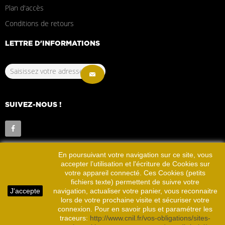
Plan d'accès
Conditions de retours
LETTRE D'INFORMATIONS
SUIVEZ-NOUS !
En poursuivant votre navigation sur ce site, vous
accepter l’utilisation et l'écriture de Cookies sur
votre appareil connecté. Ces Cookies (petits
fichiers texte) permettent de suivre votre
2022 © La ronde Bretonne
Site Réalisé par
Dallan
J'accepte
navigation, actualiser votre panier, vous reconnaitre
Créations
lors de votre prochaine visite et sécuriser votre
connexion. Pour en savoir plus et paramétrer les
traceurs:
http://www.cnil.fr/vos-obligations/sites-