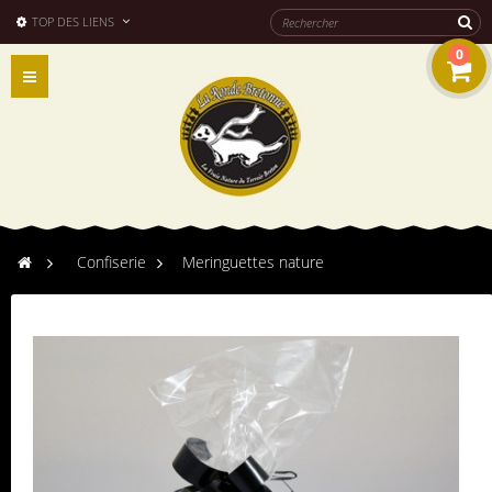
TOP DES LIENS
0
Navigation
bascule
>
Confiserie
>
Meringuettes nature