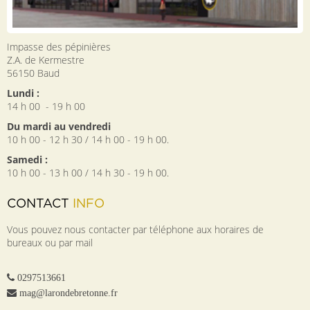
Impasse des pépinières
Z.A. de Kermestre
56150
Baud
Lundi :
14 h 00 - 19 h 00
Du mardi au vendredi
10 h 00 - 12 h 30 / 14 h 00 - 19 h 00.
Samedi :
10 h 00 - 13 h 00 / 14 h 30 - 19 h 00.
CONTACT
INFO
Vous pouvez nous contacter par téléphone aux horaires de
bureaux ou par mail
0297513661
mag@larondebretonne.fr