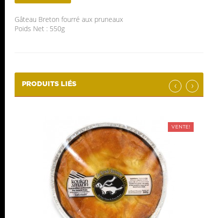
Gâteau Breton fourré aux pruneaux
Poids Net : 550g
‹
›
PRODUITS LIÉS
VENTE!