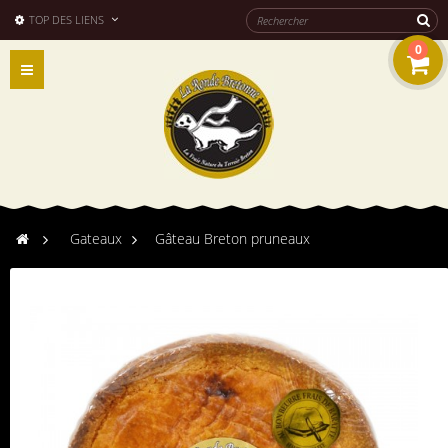
TOP DES LIENS
0
Navigation
bascule
>
Gateaux
>
Gâteau Breton pruneaux