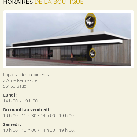
HORAIRES
DE LA BOUTIQUE
Impasse des pépinières
Z.A. de Kermestre
56150
Baud
Lundi :
14 h 00 - 19 h 00
Du mardi au vendredi
10 h 00 - 12 h 30 / 14 h 00 - 19 h 00.
Samedi :
10 h 00 - 13 h 00 / 14 h 30 - 19 h 00.