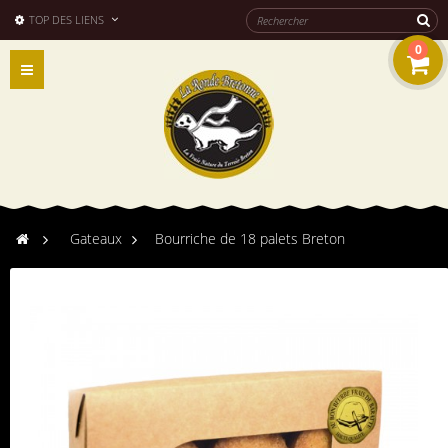
TOP DES LIENS
0
Navigation
bascule
>
Gateaux
>
Bourriche de 18 palets Breton